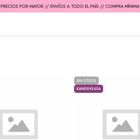
PRECIOS POR MAYOR //
ENVÍOS A TODO EL PAÍS // COMPRA MÍNIMA $
SIN STOCK
KANEKHS45A