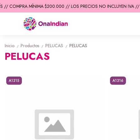
 // COMPRA MÍNIMA $200.000 // LOS PRECIOS NO INCLUYEN IVA // 
Inicio
Productos
PELUCAS
PELUCAS
/
/
/
PELUCAS
A1315
A1316