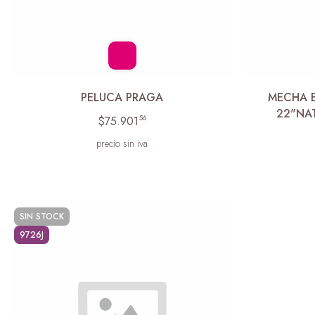
PELUCA PRAGA
MECHA 
22"NA
56
$75.901
precio sin iva
SIN STOCK
9726J