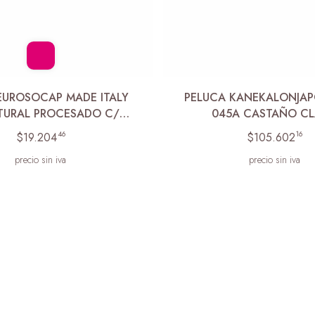
EUROSOCAP MADE ITALY
PELUCA KANEKALONJAP
TURAL PROCESADO C/
045A CASTAÑO C
CUTICUL
46
16
$19.204
$105.602
precio sin iva
precio sin iva