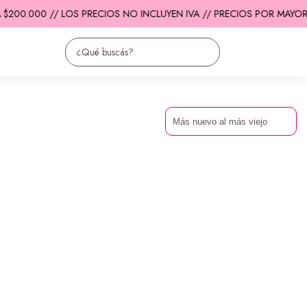
$200.000 // LOS PRECIOS NO INCLUYEN IVA // PRECIOS POR MAYOR 