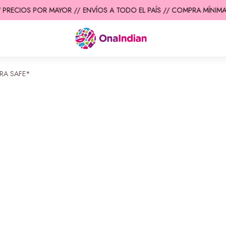
 PRECIOS POR MAYOR //
ENVÍOS A TODO EL PAÍS // COMPRA MÍNIMA 
TRA SAFE*