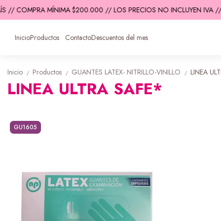
S // COMPRA MÍNIMA $200.000 // LOS PRECIOS NO INCLUYEN IVA //
Inicio
Productos
Contacto
Descuentos del mes
Inicio
Productos
GUANTES LATEX- NITRILLO-VINILLO
LINEA UL
/
/
/
LINEA ULTRA SAFE*
GU1605