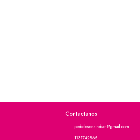
Contactanos
pedidosonaindian@gmail.com
1131742865