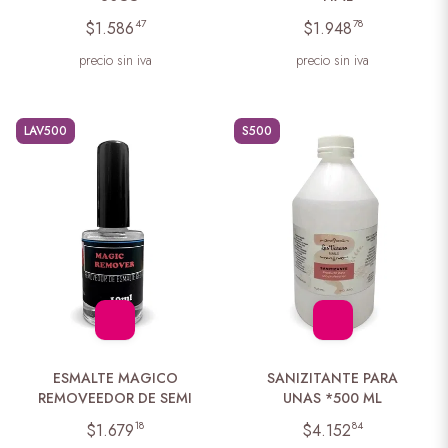
47
78
$1.586
$1.948
precio sin iva
precio sin iva
LAV500
S500
ESMALTE MAGICO
SANIZITANTE PARA
REMOVEEDOR DE SEMI
UNAS *500 ML
18
84
$1.679
$4.152