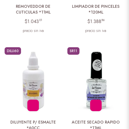
REMOVEDDOR DE
LIMPIADOR DE PINCELES
CUTICULAS *11ML
*120ML
01
86
$1.043
$1.388
precio sin iva
precio sin iva
DILU60
SR11
DILUYENTE P/ ESMALTE
ACEITE SECADO RAPIDO
*60CC
*11ML