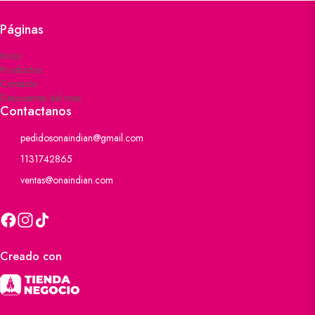
Páginas
Inicio
Productos
Contacto
Descuentos del mes
Contactanos
pedidosonaindian@gmail.com
1131742865
ventas@onaindian.com
Creado con