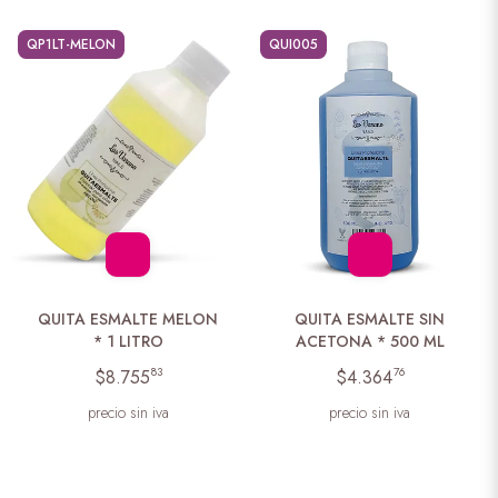
QP1LT-MELON
QUI005
QUITA ESMALTE MELON
QUITA ESMALTE SIN
* 1 LITRO
ACETONA * 500 ML
83
76
$8.755
$4.364
precio sin iva
precio sin iva