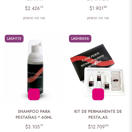
12
90
$2.426
$1.901
precio sin iva
precio sin iva
LASH115
LASH8606
SHAMPOO PARA
KIT DE PERMANENTE DE
PESTAÑAS * 60ML
PESTA;AS
77
94
$3.105
$12.709