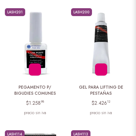
LASH201
LASH200
PEGAMENTO P/
GEL PARA LIFTING DE
BIGUDIES COMUNES
PESTAÑAS
98
12
$1.258
$2.426
precio sin iva
precio sin iva
LASH114
LASH113