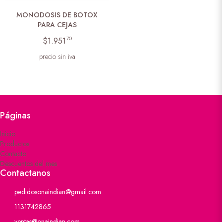
MONODOSIS DE BOTOX
PARA CEJAS
70
$1.951
precio sin iva
Páginas
Inicio
Productos
Contacto
Descuentos del mes
Contactanos
pedidosonaindian@gmail.com
1131742865
ventas@onaindian.com