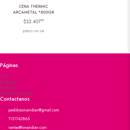
CERA THERMIC
ARCAMETAL *800GR
85
$32.407
precio sin iva
Páginas
Inicio
Productos
Contacto
Descuentos del mes
Contactanos
pedidosonaindian@gmail.com
1131742865
ventas@onaindian.com