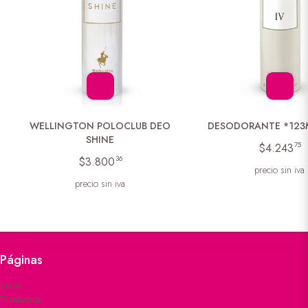
WELLINGTON POLOCLUB DEO
DESODORANTE *123
SHINE
75
$4.243
36
$3.800
precio sin iva
precio sin iva
Páginas
Inicio
Productos