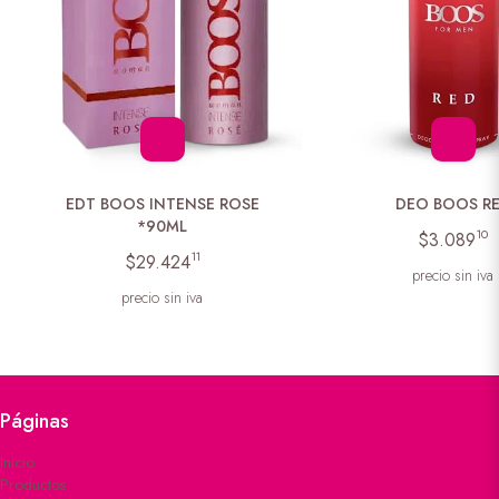
EDT BOOS INTENSE ROSE
DEO BOOS R
*90ML
10
$3.089
11
$29.424
precio sin iva
precio sin iva
Páginas
Inicio
Productos