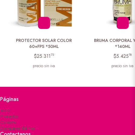
PROTECTOR SOLAR COLOR
BRUMA CORPORAL Y
60+FPS *50ML
*140ML
73
18
$25.311
$5.425
precio sin iva
precio sin iva
Páginas
Inicio
Productos
Contacto
Descuentos del mes
Contactanos