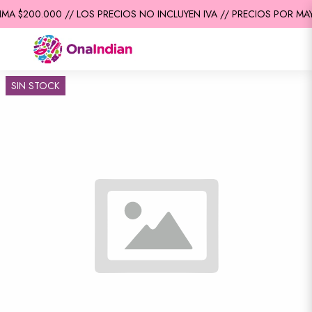
MA $200.000 // LOS PRECIOS NO INCLUYEN IVA // PRECIOS POR MAY
SIN STOCK