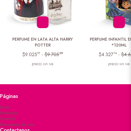
PERFUME EN LATA ALTA HARRY
PERFUME INFANTIL
POTTER
*120ML
91
29
74
$9.025
-
$9.705
$4.327
-
$4.6
precio sin iva
precio sin iva
Páginas
Inicio
Productos
Contacto
Descuentos del mes
Contactanos