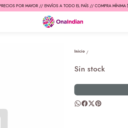
PRECIOS POR MAYOR //
ENVÍOS A TODO EL PAÍS // COMPRA MÍNIMA $
Inicio
/
Sin stock