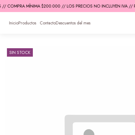
 // COMPRA MÍNIMA $200.000 // LOS PRECIOS NO INCLUYEN IVA // 
Inicio
Productos
Contacto
Descuentos del mes
SIN STOCK