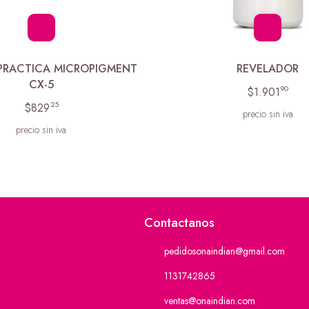
 PRACTICA MICROPIGMENT
REVELADOR
CX-5
90
$1.901
25
$829
precio sin iva
precio sin iva
Contactanos
pedidosonaindian@gmail.com
1131742865
ventas@onaindian.com