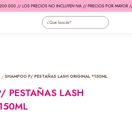
0.000 // LOS PRECIOS NO INCLUYEN IVA // PRECIOS POR MAYOR //
SHAMPOO P/ PESTAÑAS LASH ORIGINAL *150ML
/
/ PESTAÑAS LASH
*150ML