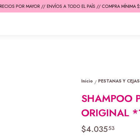
ECIOS POR MAYOR //
ENVÍOS A TODO EL PAÍS // COMPRA MÍNIMA $20
Inicio
PESTANAS Y CEJAS
/
SHAMPOO P
ORIGINAL 
$4.035
53