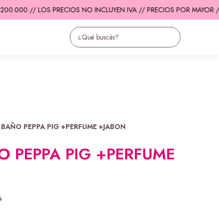
0.000 // LOS PRECIOS NO INCLUYEN IVA // PRECIOS POR MAYOR //
 BAÑO PEPPA PIG +PERFUME +JABON
O PEPPA PIG +PERFUME
6