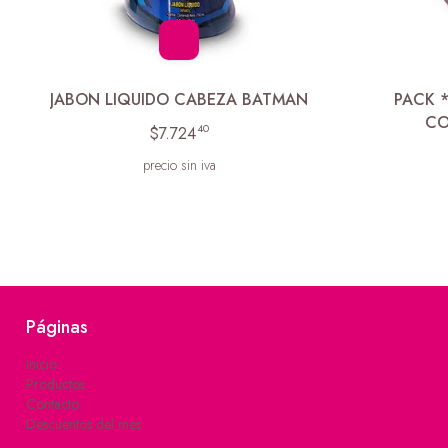
JABON LIQUIDO CABEZA BATMAN
PACK 
CO
40
$7.724
precio sin iva
Páginas
Inicio
Productos
Contacto
Descuentos del mes