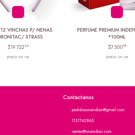
*12 VINCHAS P/ NENAS
PERFUME PREMIUM INDEP
RONITAC/ STRASS
*100ML
24
95
$19.722
$7.500
precio sin iva
precio sin iva
Contactanos
pedidosonaindian@gmail.com
1131742865
ventas@onaindian.com