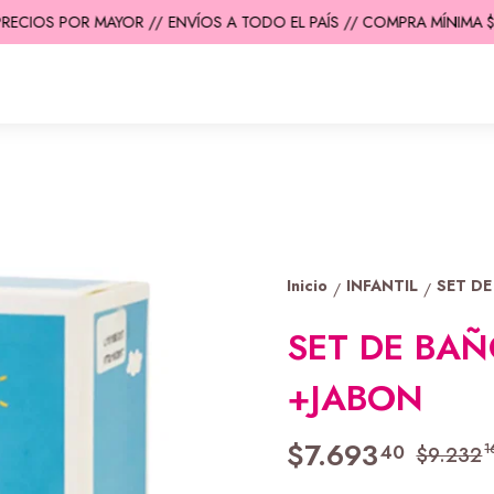
ECIOS POR MAYOR //
ENVÍOS A TODO EL PAÍS // COMPRA MÍNIMA $20
Inicio
INFANTIL
SET DE
/
/
SET DE BAÑ
+JABON
$7.693
40
1
$9.232