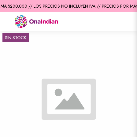
MA $200.000 // LOS PRECIOS NO INCLUYEN IVA // PRECIOS POR MAY
SIN STOCK