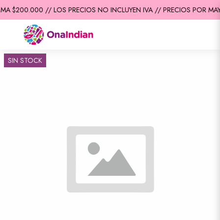
MA $200.000 // LOS PRECIOS NO INCLUYEN IVA // PRECIOS POR MAY
SIN STOCK