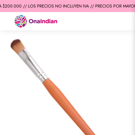
$200.000 // LOS PRECIOS NO INCLUYEN IVA // PRECIOS POR MAYOR 