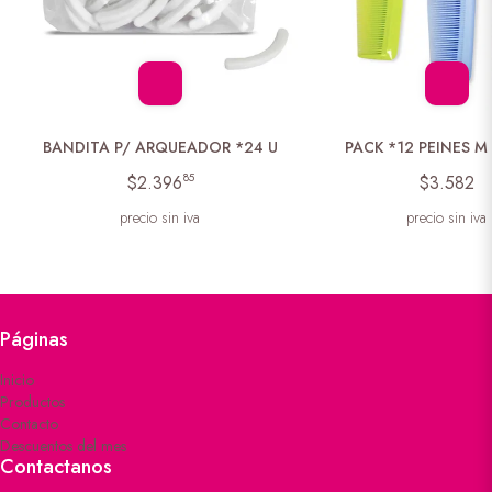
BANDITA P/ ARQUEADOR *24 U
PACK *12 PEINES M
85
$2.396
$3.582
precio sin iva
precio sin iva
Páginas
Inicio
Productos
Contacto
Descuentos del mes
Contactanos