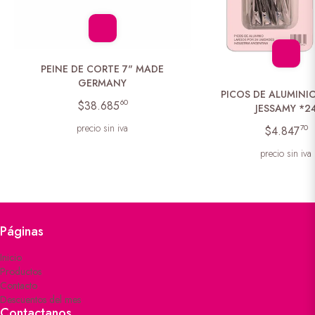
PEINE DE CORTE 7" MADE
GERMANY
PICOS DE ALUMINI
60
$38.685
JESSAMY *2
precio sin iva
70
$4.847
precio sin iva
Páginas
Inicio
Productos
Contacto
Descuentos del mes
Contactanos