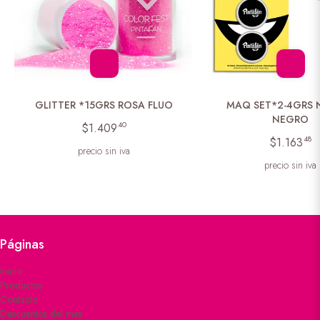
GLITTER *15GRS ROSA FLUO
MAQ SET*2-4GRS 
NEGRO
40
$1.409
48
$1.163
precio sin iva
precio sin iva
Páginas
Inicio
Productos
Contacto
Descuentos del mes