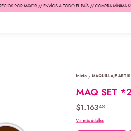
ECIOS POR MAYOR //
ENVÍOS A TODO EL PAÍS // COMPRA MÍNIMA $20
Inicio
MAQUILLAJE ARTI
/
MAQ SET *
$1.163
48
Ver más detalles