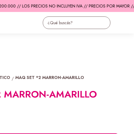
0.000 // LOS PRECIOS NO INCLUYEN IVA // PRECIOS POR MAYOR //
E
STICO
MAQ SET *2 MARRON-AMARILLO
/
2 MARRON-AMARILLO