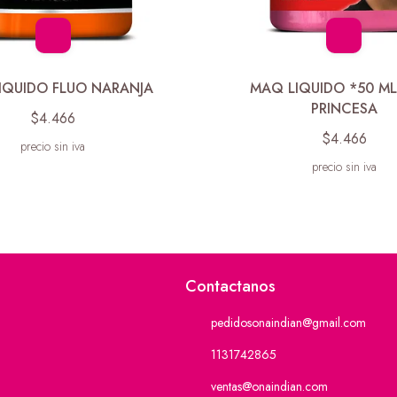
IQUIDO FLUO NARANJA
MAQ LIQUIDO *50 M
PRINCESA
$4.466
$4.466
precio sin iva
precio sin iva
Contactanos
pedidosonaindian@gmail.com
1131742865
ventas@onaindian.com