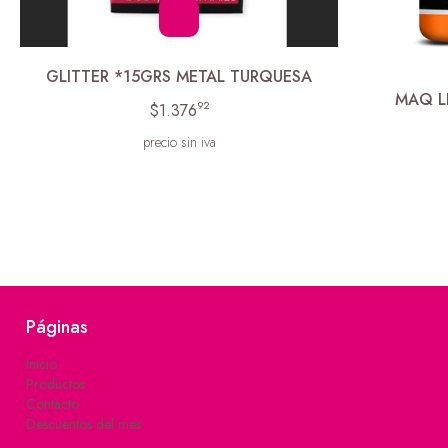
GLITTER *15GRS METAL TURQUESA
MAQ L
92
$1.376
precio sin iva
Páginas
Inicio
Productos
Contacto
Descuentos del mes