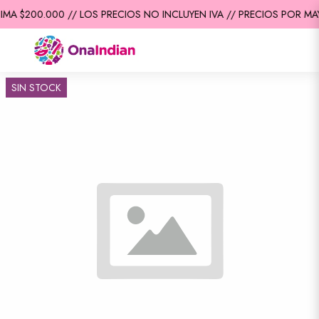
MA $200.000 // LOS PRECIOS NO INCLUYEN IVA // PRECIOS POR MAY
SIN STOCK