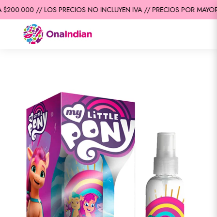
$200.000 // LOS PRECIOS NO INCLUYEN IVA // PRECIOS POR MAYOR 