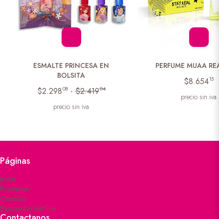
ESMALTE PRINCESA EN
PERFUME MUAA REA
BOLSITA
15
$8.654
08
04
$2.298
-
$2.419
precio sin iva
precio sin iva
Páginas
Inicio
Productos
Contacto
Descuentos del mes
Contactanos