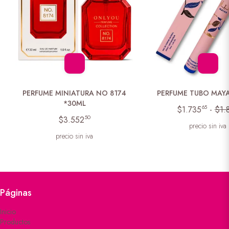
PERFUME MINIATURA NO 8174
PERFUME TUBO MAY
*30ML
65
$1.735
-
$1.
50
$3.552
precio sin iva
precio sin iva
Páginas
Inicio
Productos