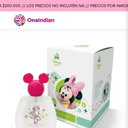
$200.000 // LOS PRECIOS NO INCLUYEN IVA // PRECIOS POR MAYOR 