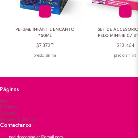
PEFUME INFANTIL ENCANTO
SET DE ACCESORIO
*50ML
PELO MINNIE C/ S
69
$7.373
$13.464
precio sin iva
precio sin iva
Páginas
Inicio
Productos
Contacto
Descuentos del mes
Contactanos
pedidosonaindian@gmail.com