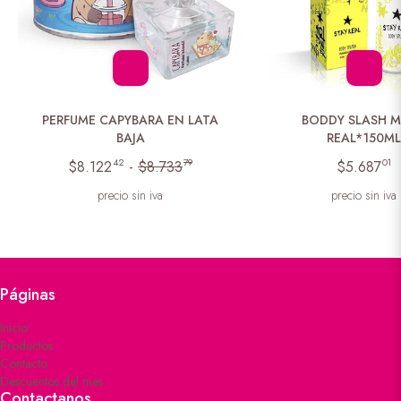
PERFUME CAPYBARA EN LATA
BODDY SLASH 
BAJA
REAL*150M
42
79
01
$8.122
-
$8.733
$5.687
precio sin iva
precio sin iva
Páginas
Inicio
Productos
Contacto
Descuentos del mes
Contactanos