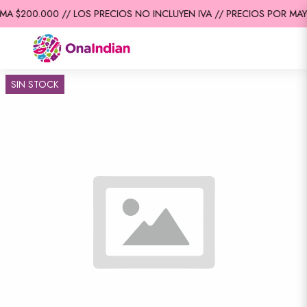
MA $200.000 // LOS PRECIOS NO INCLUYEN IVA // PRECIOS POR MAY
SIN STOCK