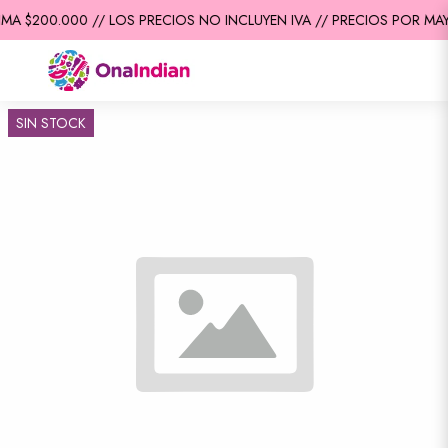
MA $200.000 // LOS PRECIOS NO INCLUYEN IVA // PRECIOS POR MAY
SIN STOCK