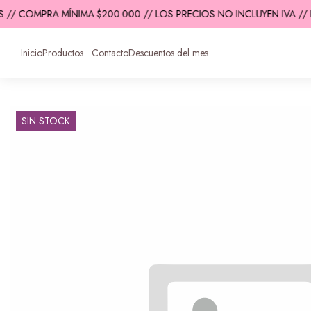
 // COMPRA MÍNIMA $200.000 // LOS PRECIOS NO INCLUYEN IVA // 
Inicio
Productos
Contacto
Descuentos del mes
SIN STOCK