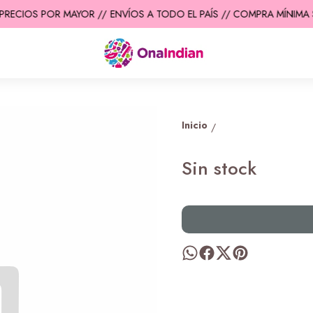
PRECIOS POR MAYOR //
ENVÍOS A TODO EL PAÍS // COMPRA MÍNIMA $
Inicio
/
Sin stock