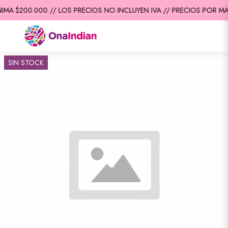
IMA $200.000 // LOS PRECIOS NO INCLUYEN IVA // PRECIOS POR MA
SIN STOCK