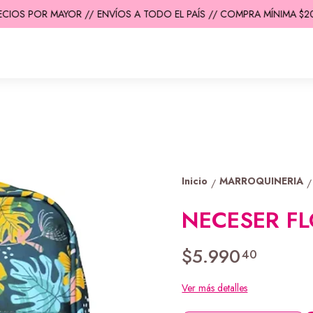
IOS POR MAYOR //
ENVÍOS A TODO EL PAÍS // COMPRA MÍNIMA $200.
Inicio
MARROQUINERIA
/
/
NECESER F
$5.990
40
Ver más detalles