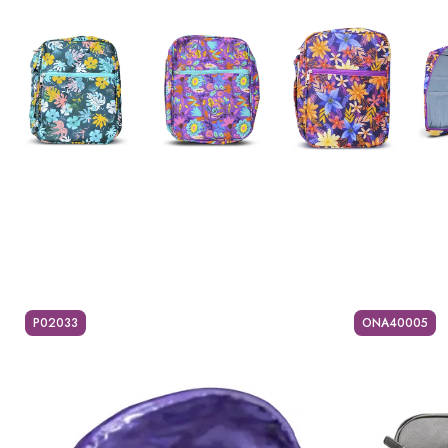
P02033
ONA40005