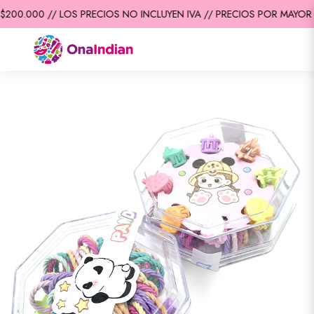
200.000 // LOS PRECIOS NO INCLUYEN IVA // PRECIOS POR MAYOR /