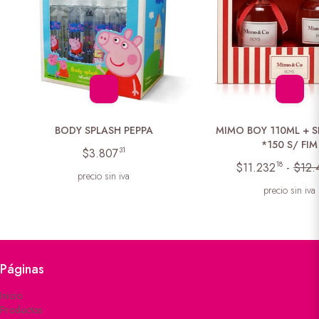
BODY SPLASH PEPPA
MIMO BOY 110ML +
*150 S/ FIM
31
$3.807
18
$11.232
-
$12.
precio sin iva
precio sin iva
Páginas
Inicio
Productos