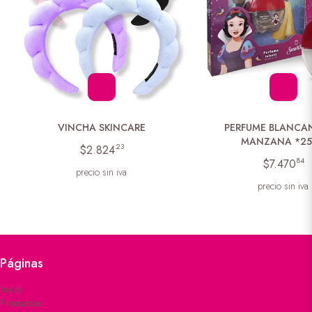
VINCHA SKINCARE
PERFUME BLANCA
MANZANA *2
23
$2.824
84
$7.470
precio sin iva
precio sin iva
Páginas
Inicio
Productos