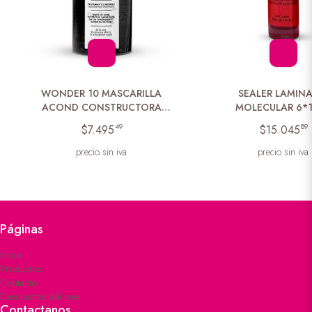
WONDER 10 MASCARILLA
SEALER LAMIN
ACOND CONSTRUCTORA
MOLECULAR 6*
*300ML
49
89
$7.495
$15.045
precio sin iva
precio sin iva
Páginas
Inicio
Productos
Contacto
Descuentos del mes
Contactanos