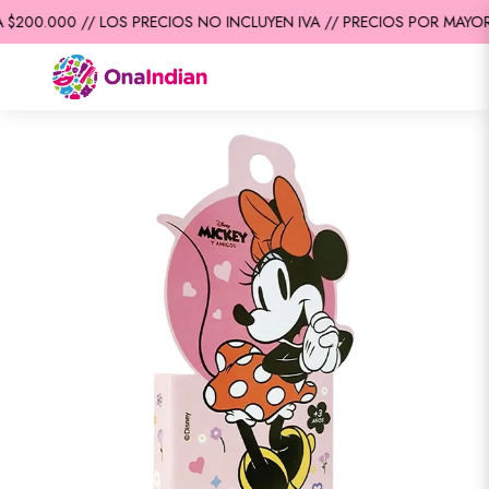
$200.000 // LOS PRECIOS NO INCLUYEN IVA // PRECIOS POR MAYOR 