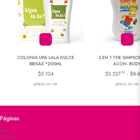
COLONIA UPA LALA DULCE
3 EN 1 THE SIMPSO
BRISAS *200ML
ACON- BOD
22
$5.104
$3.227
-
$3.
precio sin iva
precio sin iva
Páginas
Inicio
Productos