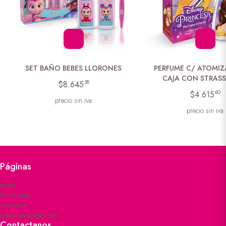
SET BAÑO BEBES LLORONES
PERFUME C/ ATOMI
CAJA CON STRASS
38
$8.645
60
$4.615
precio sin iva
precio sin iva
Páginas
Inicio
Productos
Contacto
Descuentos del mes
Contactanos