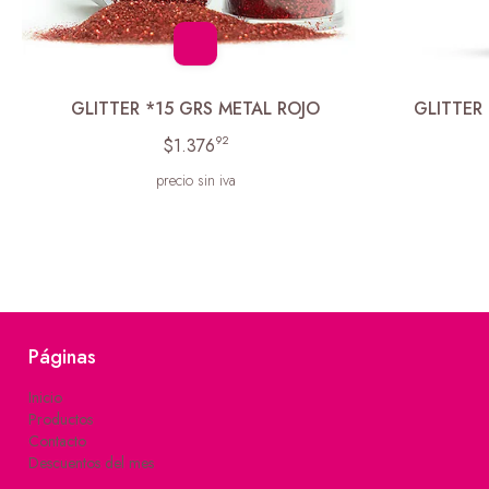
GLITTER *15 GRS METAL ROJO
GLITTER 
92
$1.376
precio sin iva
Páginas
Inicio
Productos
Contacto
Descuentos del mes