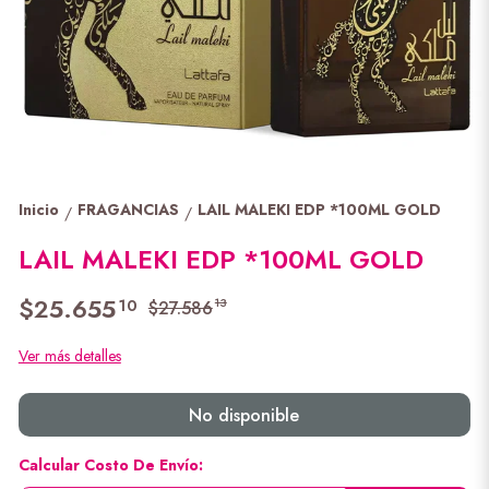
Inicio
FRAGANCIAS
LAIL MALEKI EDP *100ML GOLD
/
/
LAIL MALEKI EDP *100ML GOLD
$25.655
10
13
$27.586
Ver más detalles
No disponible
Calcular Costo De Envío: