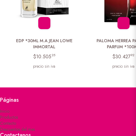
EDP *30ML M.A JEAN LOWE
PALOMA HERREA P
IMMORTAL
PARFUM *100
25
92
$10.505
$30.427
precio sin iva
precio sin iva
Páginas
Inicio
Productos
Contacto
Descuentos del mes
Contactanos