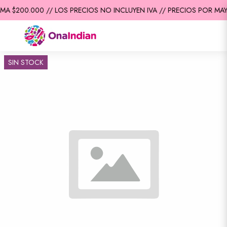
MA $200.000 // LOS PRECIOS NO INCLUYEN IVA // PRECIOS POR MAY
SIN STOCK