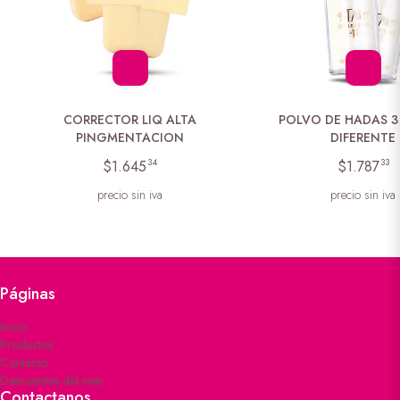
CORRECTOR LIQ ALTA
POLVO DE HADAS 
PINGMENTACION
DIFERENTE
34
33
$1.645
$1.787
precio sin iva
precio sin iva
Páginas
Inicio
Productos
Contacto
Descuentos del mes
Contactanos