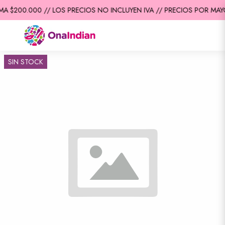
A $200.000 // LOS PRECIOS NO INCLUYEN IVA // PRECIOS POR MAYO
SIN STOCK