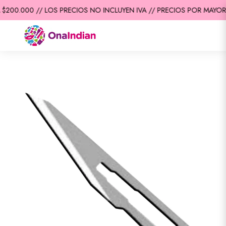
200.000 // LOS PRECIOS NO INCLUYEN IVA // PRECIOS POR MAYOR /