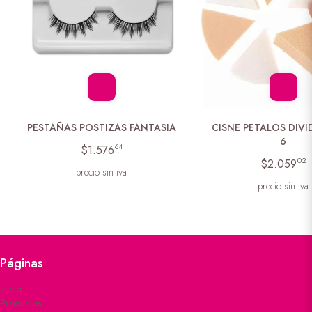
PESTAÑAS POSTIZAS FANTASIA
CISNE PETALOS DIVI
6
64
$1.576
02
$2.059
precio sin iva
precio sin iva
Páginas
Inicio
Productos