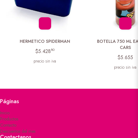
HERMETICO SPIDERMAN
BOTELLA 750 ML E
CARS
80
$5.428
$5.655
precio sin iva
precio sin iva
Páginas
Inicio
Productos
Contacto
Descuentos del mes
Contactanos