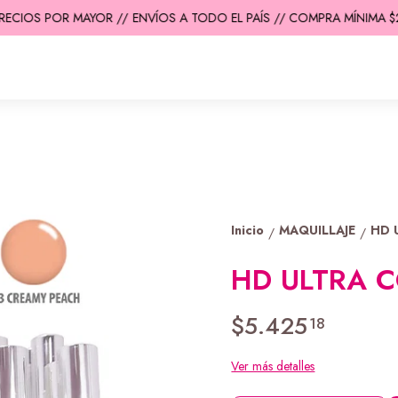
ECIOS POR MAYOR //
ENVÍOS A TODO EL PAÍS // COMPRA MÍNIMA $200
Inicio
MAQUILLAJE
HD 
/
/
HD ULTRA 
$5.425
18
Ver más detalles