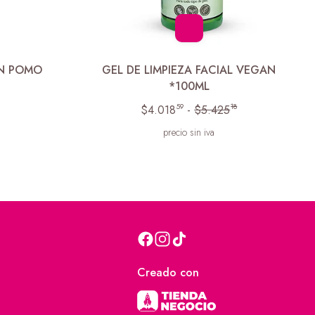
EN POMO
GEL DE LIMPIEZA FACIAL VEGAN
*100ML
59
18
$4.018
-
$5.425
precio sin iva
Creado con