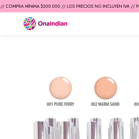
/ COMPRA MÍNIMA $200.000 // LOS PRECIOS NO INCLUYEN IVA // PR