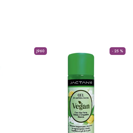
J960
- 25 %