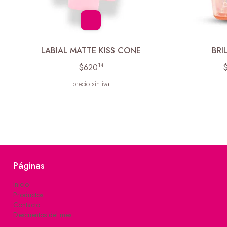
LABIAL MATTE KISS CONE
BRI
14
$620
$
precio sin iva
Páginas
Inicio
Productos
Contacto
Descuentos del mes