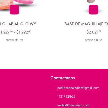
LLO LABIAL GLO WY
BASE DE MAQUILLAJE 
84
47
18
1.227
-
$1.292
$2.021
precio sin iva
precio sin iva
Contactanos
pedidosonaindian@gmail.com
1131742865
ventas@onaindian.com