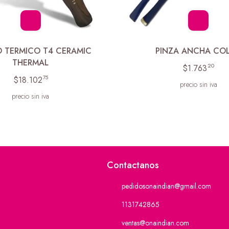
O TERMICO T4 CERAMIC
PINZA ANCHA CO
THERMAL
20
$1.763
75
$18.102
precio sin iva
precio sin iva
Contactanos
pedidosonaindian@gmail.com
1131742865
ventas@onaindian.com