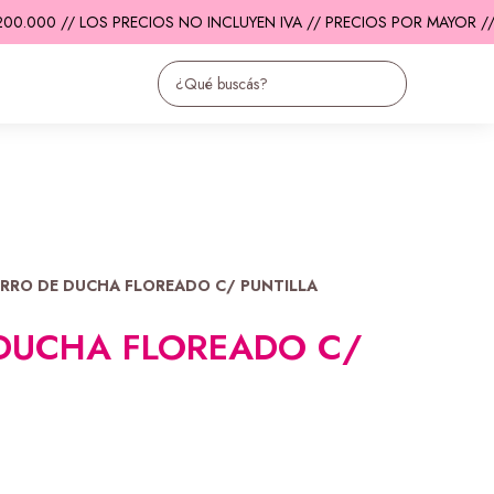
.000 // LOS PRECIOS NO INCLUYEN IVA // PRECIOS POR MAYOR //
E
RRO DE DUCHA FLOREADO C/ PUNTILLA
DUCHA FLOREADO C/