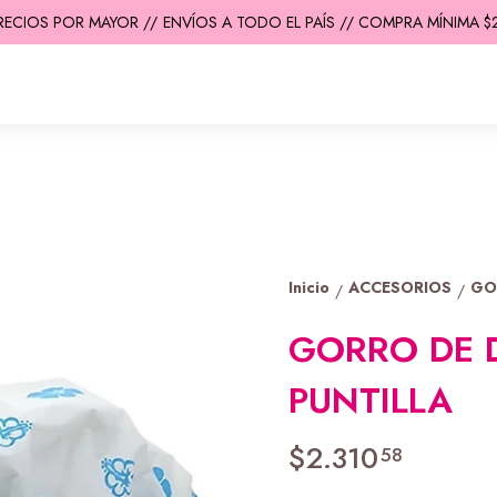
ECIOS POR MAYOR //
ENVÍOS A TODO EL PAÍS // COMPRA MÍNIMA $200
Inicio
ACCESORIOS
GO
/
/
GORRO DE 
PUNTILLA
$2.310
58