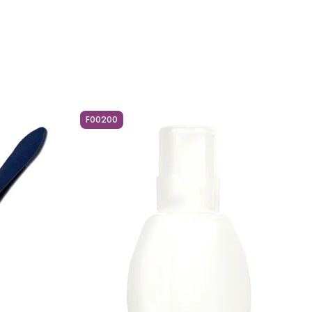
F00200