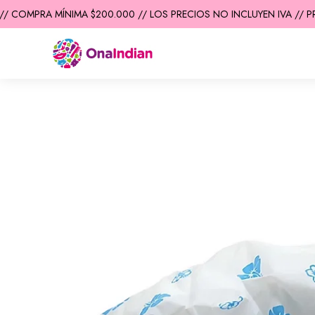
/ COMPRA MÍNIMA $200.000 // LOS PRECIOS NO INCLUYEN IVA // PR