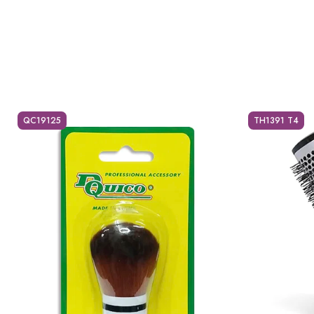
QC19125
TH1391 T4