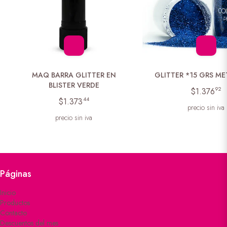
MAQ BARRA GLITTER EN
GLITTER *15 GRS ME
BLISTER VERDE
92
$1.376
44
$1.373
precio sin iva
precio sin iva
Páginas
Inicio
Productos
Contacto
Descuentos del mes