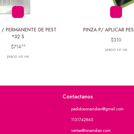
S / PERMANENTE DE PEST
PINZA P/ APLICAR PE
*32 S
$310
24
$714
precio sin iva
precio sin iva
Contactanos
pedidosonaindian@gmail.com
1131742865
ventas@onaindian.com