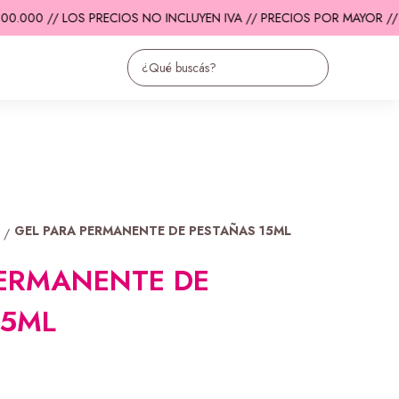
.000 // LOS PRECIOS NO INCLUYEN IVA // PRECIOS POR MAYOR //
E
GEL PARA PERMANENTE DE PESTAÑAS 15ML
/
PERMANENTE DE
15ML