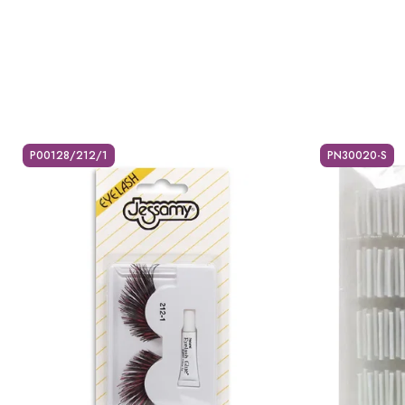
P00128/212/1
PN30020-S