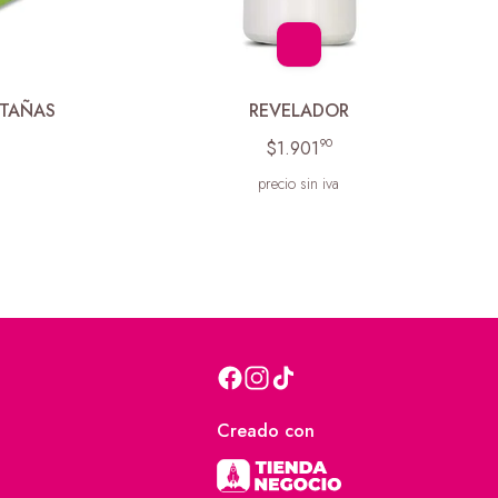
STAÑAS
REVELADOR
90
$1.901
precio sin iva
Creado con