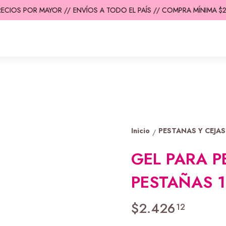
CIOS POR MAYOR //
ENVÍOS A TODO EL PAÍS // COMPRA MÍNIMA $200
Inicio
PESTANAS Y CEJAS
/
GEL PARA 
PESTAÑAS 
$2.426
12