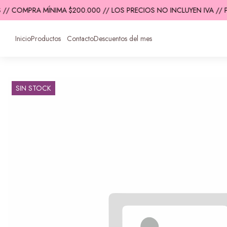
 // COMPRA MÍNIMA $200.000 // LOS PRECIOS NO INCLUYEN IVA // 
Inicio
Productos
Contacto
Descuentos del mes
SIN STOCK