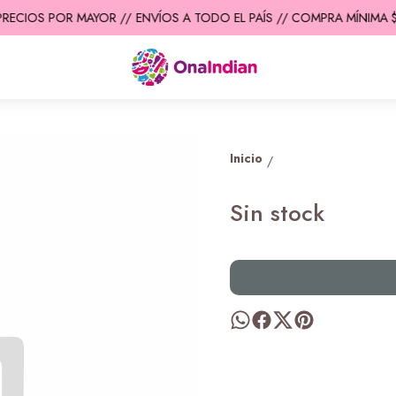
PRECIOS POR MAYOR //
ENVÍOS A TODO EL PAÍS // COMPRA MÍNIMA $2
Inicio
/
Sin stock