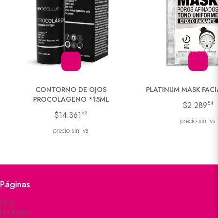
CONTORNO DE OJOS
PLATINUM MASK FAC
PROCOLAGENO *15ML
84
$2.289
62
$14.361
precio sin iva
precio sin iva
Páginas
Inicio
Productos