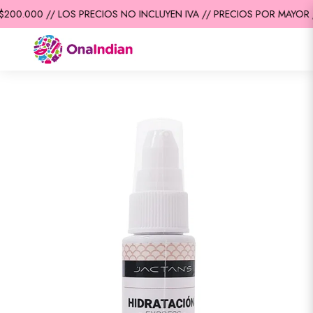
200.000 // LOS PRECIOS NO INCLUYEN IVA // PRECIOS POR MAYOR /