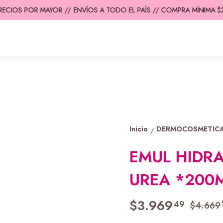
ECIOS POR MAYOR //
ENVÍOS A TODO EL PAÍS // COMPRA MÍNIMA $20
Inicio
DERMOCOSMETIC
/
EMUL HIDRA
UREA *200
$3.969
49
$4.669