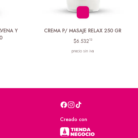
AVENA Y
CREMA P/ MASAJE RELAX 250 GR
0
13
$6.532
precio sin iva
Creado con