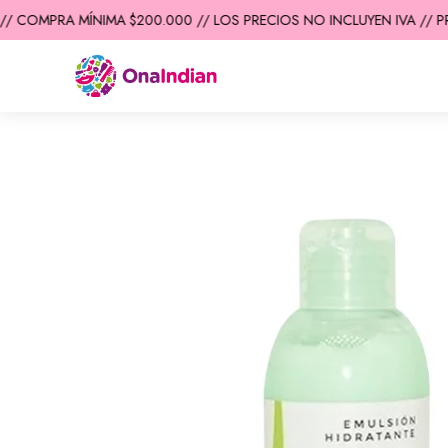
/ COMPRA MÍNIMA $200.000 // LOS PRECIOS NO INCLUYEN IVA // PR