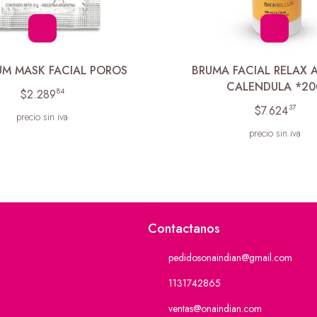
UM MASK FACIAL POROS
BRUMA FACIAL RELAX 
CALENDULA *20
84
$2.289
37
$7.624
precio sin iva
precio sin iva
Contactanos
pedidosonaindian@gmail.com
1131742865
ventas@onaindian.com