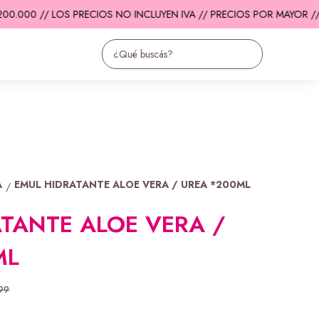
0.000 // LOS PRECIOS NO INCLUYEN IVA // PRECIOS POR MAYOR //
E
A
EMUL HIDRATANTE ALOE VERA / UREA *200ML
/
TANTE ALOE VERA /
ML
99