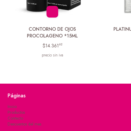
CONTORNO DE OJOS
PLATIN
PROCOLAGENO *15ML
62
$14.361
precio sin iva
Páginas
Inicio
Productos
Contacto
Descuentos del mes