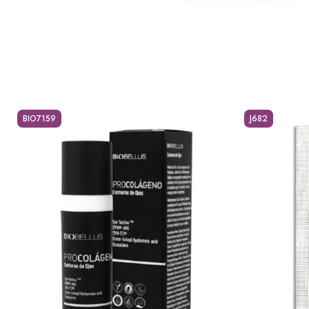
BIO7159
J682