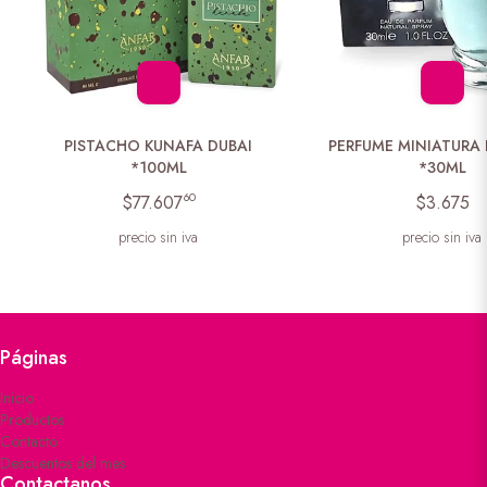
PISTACHO KUNAFA DUBAI
PERFUME MINIATURA 
*100ML
*30ML
60
$77.607
$3.675
precio sin iva
precio sin iva
Páginas
Inicio
Productos
Contacto
Descuentos del mes
Contactanos