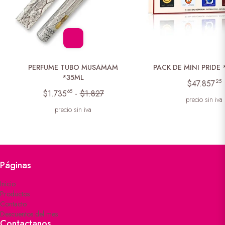
PERFUME TUBO MUSAMAM
PACK DE MINI PRIDE
*35ML
25
$47.857
65
$1.735
-
$1.827
precio sin iva
precio sin iva
Páginas
Inicio
Productos
Contacto
Descuentos del mes
Contactanos